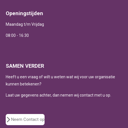
s
n
t
k
Openingstijden
a
e
g
d
Maandag t/m Vrijdag
r
I
a
n
m
08:00 - 16:30
SAMEN VERDER
Heeft u een vraag of wilt u weten wat wij voor uw organisatie
kunnen betekenen?
Laat uw gegevens achter, dan nemen wij contact met u op.
Neem Contact op