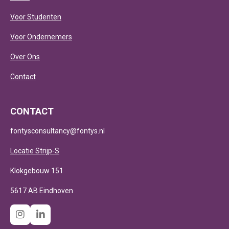
Voor Studenten
Voor Ondernemers
Over Ons
Contact
CONTACT
fontysconsultancy@fontys.nl
Locatie Strijp-S
Klokgebouw 151
5617 AB Eindhoven
I
L
n
i