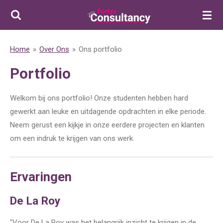
Ga
direct
naar
Home
»
Over Ons
»
Ons portfolio
de
hoofdinhoud
Portfolio
Welkom bij ons portfolio! Onze studenten hebben hard
gewerkt aan leuke en uitdagende opdrachten in elke periode.
Neem gerust een kijkje in onze eerdere projecten en klanten
om een indruk te krijgen van ons werk.
Ervaringen
De La Roy
"Voor De La Roy was het belangrijk inzicht te krijgen in de