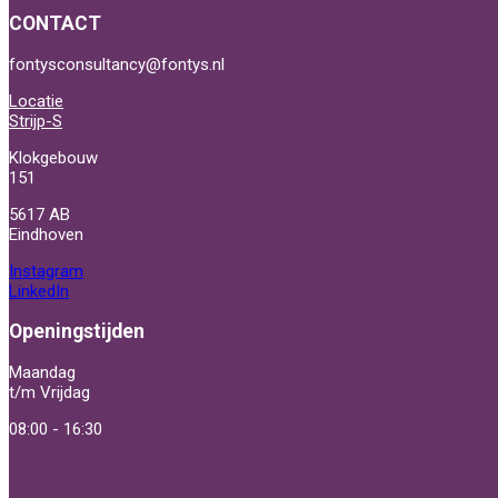
CONTACT
fontysconsultancy@fontys.nl
Locatie
Strijp-S
Klokgebouw
151
5617 AB
Eindhoven
Instagram
LinkedIn
Openingstijden
Maandag
t/m Vrijdag
08:00 - 16:30